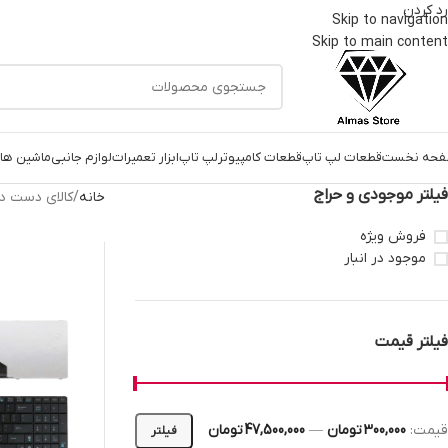
رد کردن
Skip to navigation
Skip to main content
حه نخست
قطعات لپ تاپ
قطعات کامپیوتر
لپ تاپ
ابزار تعمیرات
لوازم جانبی
ماشین های
فیلتر موجودی و حراج
خانه
کالای دست د
فروش ویژه
موجود در انبار
فیلتر قیمت
قیمت:
300,000 تومان
—
47,500,000 تومان
فیلتر