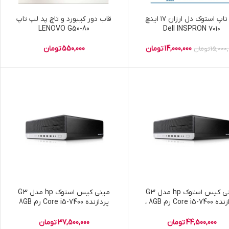
لپ تاپ استوک دل ارزان ۱۷ اینچ
قاب دور کیبورد و تاچ پد لپ تاپ
LENOVO G50-80
۷۰۱۰ Dell INSPRON
14,000,000
تومان
550,000
تومان
15,000
تومان
مینی کیس استوک hp مدل G3
مینی کیس استوک hp مدل G3
پردازنده Core i5-7400 رم 8GB ،
پردازنده Core i5-7400 رم 8GB
 دی ۲۵۶ گرافیک Intel
بدون هارد گرافیک Intel
44,500,000
تومان
37,500,000
تومان