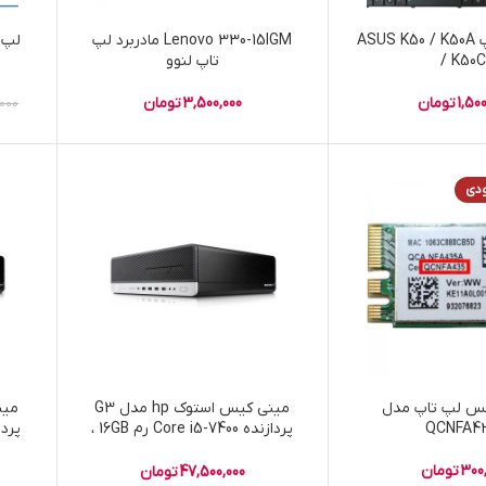
کیبورد لپ تاپ ASUS K50 / K50A
Lenovo 330-15IGM مادربرد لپ
/ K50
تاپ لنوو
1,500
تومان
3,500,000
تومان
,000
ودی
رلس لپ تاپ مدل
مینی کیس استوک hp مدل G3
QCNFA4
پردازنده Core i5-7400 رم 16GB ،
اس اس دی ۲۵۶ گرافیک Intel
اس اس
300
تومان
47,500,000
تومان