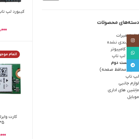
C
دسته‌های محصولات
,000
ابزار تعمیرات
Instagram
دسته بندی نشده
قطعات کامپیوتر
WhatsApp
اتمام موج
قطعات لپ تاپ
کالای دست دوم
Telegram
گلس (محافظ صفحه)
لپ تاپ
لوازم جانبی
ماشین های اداری
موبایل
کارت وای
35
,000