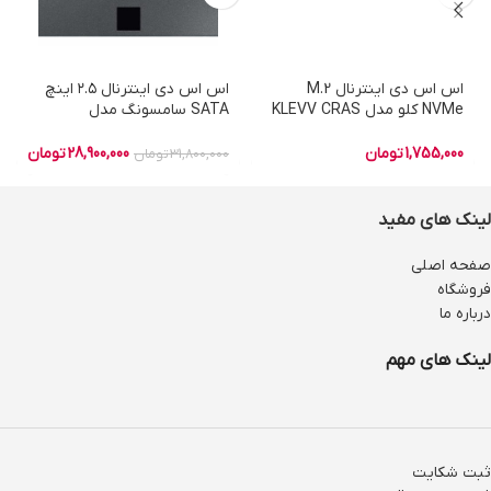
اس اس دی اینترنال M.2
اس اس دی اینترنال ۲.۵ اینچ
NVMe کلو مدل KLEVV CRAS
SATA سامسونگ مدل
C710 ظرفیت ۲۵۶ گیگابایت
Samsung 870 QVO ظرفیت ۱
ترابایت
1,755,000
تومان
28,900,000
تومان
31,800,000
تومان
لینک های مفید
صفحه اصلی
فروشگاه
درباره ما
لینک های مهم
ثبت شکایت