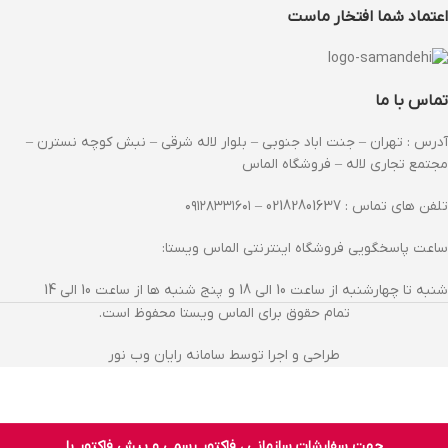
اعتماد شما افتخار ماست
تماس با ما
آدرس : تهران – جنت اباد جنوبی – بلوار لاله شرقی – نبش کوچه نسترن –
مجتمع تجاری لاله – فروشگاه الماس
تلفن های تماس : 02182801637 – ۰۹۱۲۸۳۳۱۶۰۱
ساعت پاسخگویی فروشگاه اینترنتی الماس ویستا:
شنبه تا چهارشنبه از ساعت 10 الی 18 و پنج شنبه ها از ساعت 10 الی 14
تمام حقوق برای الماس ویستا محفوظ است.
طراحی و اجرا توسط سامانه رایان وب نور
جهت سفارشات سازمانی ، فاکتور رسمی و پیش فاکتور با