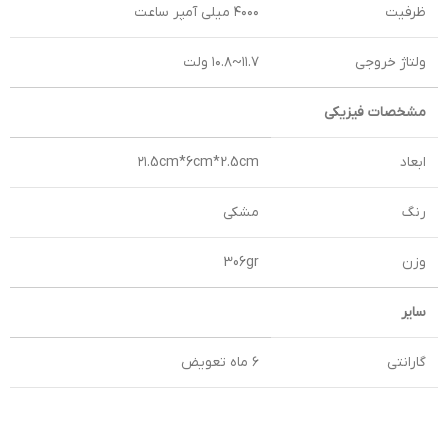
ظرفیت
۴۰۰۰ میلی آمپر ساعت
ولتاژ خروجی
۱۱.۷~۱۰.۸ ولت
مشخصات فیزیکی
ابعاد
۲۱.5cm*6cm*2.5cm
رنگ
مشکی
وزن
306gr
سایر
گارانتی
۶ ماه تعویض