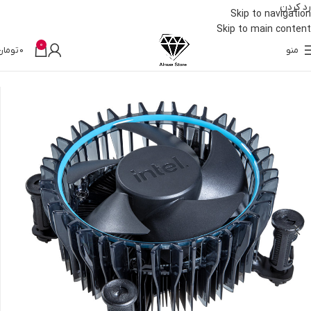
رد کردن
Skip to navigation
Skip to main content
0
منو
0
تومان
خانه
قطعات کامپیوتر
خنک کننده