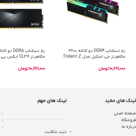
رم دسکتاپ DDR4 دو کاناله ۳۲۰۰
مگاهرتز جی اسکیل مدل Trident Z
مگاهرتز CL38 ای
RGB ظرفیت ۶۴ گیگابایت
XPG Lancer ظرفیت ۳۲ گیگابایت
10,681,000
تومان
10,861,000
تومان
لینک های مفید
لینک های مهم
صفحه اصلی
فروشگاه
درباره ما
ثبت شکایت