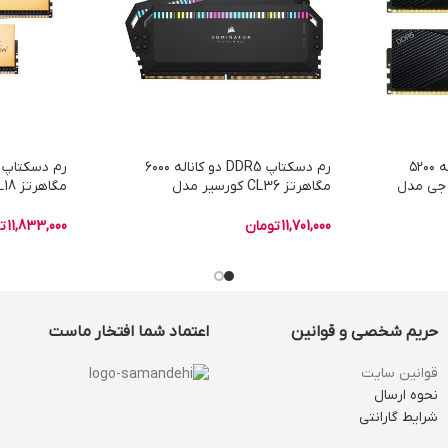
رم دسکتاپ DDR5 دو کاناله ۵۲۰۰
رم دسکتاپ DDR5 دو کاناله ۶۰۰۰
کس پی جی مدل
مگاهرتز CL36 کورسیر مدل
Dominator Platinum RGB ظرفیت
۳۲ گیگابایت
۶۴ گیگابایت
11,701,000
تومان
11,833,000
ت
حریم شخصی و قوانین
اعتماد شما افتخار ماست
قوانین سایت
نحوه ارسال
شرایط گارانتی