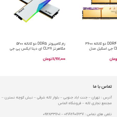
رم دسکتاپ DDR4 دو کاناله ۳۶۰۰
رم کامپیوتر DDR5 دو کاناله ۵۲۰۰
مگاهرتز CL18 جی اسکیل مدل
مگاهرتز CL38 ای دیتا ایکس پی جی
TRIDENTZ ROYAL GOLD ظرفیت
مدل LANCER RGB WHITE DRAM
MODULE ظرفیت ۳۲ گیگابایت
ومان
11,917,000
تومان
تماس با ما
آدرس : تهران – جنت اباد جنوبی – بلوار لاله شرقی – نبش کوچه نسترن –
مجتمع تجاری لاله – فروشگاه الماس
تلفن های تماس : 02182801637 – ۰۹۱۲۸۳۳۱۶۰۱