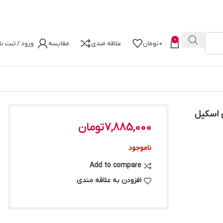
0
0
تومان
علاقه مندی
مقایسه
ورود / ثبت نا
وکاناله ۳۶۰۰ مگاهرتز CL18 جی اسکیل
7,885,000
تومان
ناموجود
Add to compare
افزودن به علاقه مندی