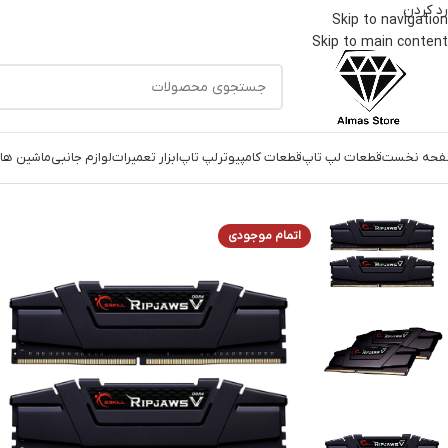
رد کردن
Skip to navigation
Skip to main content
حه نخست
قطعات لپ تاپ
قطعات کامپیوتر
لپ تاپ
ابزار تعمیرات
لوازم جانبی
ماشین های
خانه
قطعات کامپیوتر
رم
رم دسکتاپ DDR4 دوکاناله ۳۶۰۰ مگاهرتز CL18 جی اسکیل مدل RIPJAWS V ظرفیت ۳۲ گیگابایت
اتمام موجودی