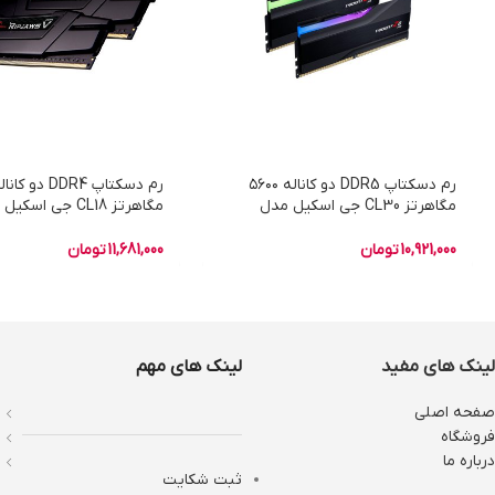
رم دسکتاپ DDR5 دو کاناله ۵۶۰۰
مگاهرتز CL30 جی اسکیل مدل
مگاهرتز CL18 جی اسک
TRIDENT Z5 RGB ظرفیت ۳۲
RIPJAWS ظرفیت ۶۴ گیگابایت
گیگابایت
10,921,000
تومان
11,681,000
تومان
لینک های مفید
لینک های مهم
صفحه اصلی
فروشگاه
درباره ما
ثبت شکایت