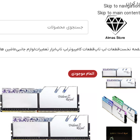
رد کردن
Skip to navigation
Skip to main content
حه نخست
قطعات لپ تاپ
قطعات کامپیوتر
لپ تاپ
ابزار تعمیرات
لوازم جانبی
ماشین های
خانه
قطعات کامپیوتر
رم
رم دسکتاپ DDR4 دو کاناله ۳۲۰۰ مگاهرتز CL16 جی اسکیل مدل Trident Z Royal Silver ظرفیت ۶۴ گیگابایت
اتمام موجودی