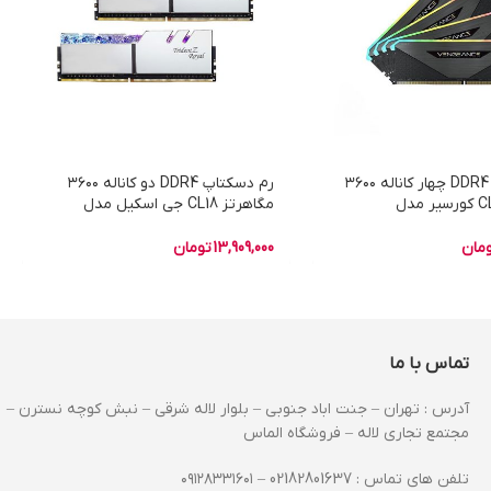
رم دسکتاپ DDR4 چهار کاناله ۳۶۰۰
رم دسکتاپ DDR4 دو کاناله ۳۶۰۰
مگاهرتز CL18 کورسیر مدل
مگاهرتز CL18 جی اسکیل مدل
Vengeance RGB RT ظرفیت ۶۴
Trident Z Royal Silver ظرفیت ۶۴
گیگابایت
مان
13,909,000
تومان
تماس با ما
آدرس : تهران – جنت اباد جنوبی – بلوار لاله شرقی – نبش کوچه نسترن –
مجتمع تجاری لاله – فروشگاه الماس
تلفن های تماس : 02182801637 – ۰۹۱۲۸۳۳۱۶۰۱