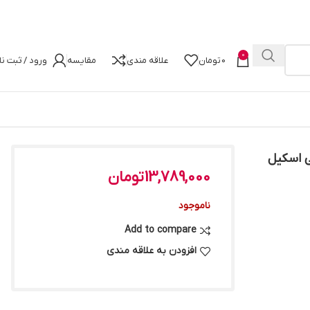
0
0
تومان
علاقه مندی
مقایسه
ورود / ثبت نا
 دو کاناله ۳۲۰۰ مگاهرتز CL16 جی اسکیل
13,789,000
تومان
ناموجود
Add to compare
افزودن به علاقه مندی