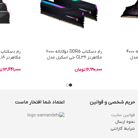
رم دسکتاپ DDR4 دو کاناله ۴۰۰۰
رم دسکتاپ DDR5 دوکاناله ۶۰۰۰
یل مدل
مگاهرتز CL36 جی اسکیل مدل
TRIDENT Z5 RGB ظرفیت ۳۲
گیگابایت
گیگابایت
16,990,000
تومان
13,441,000
تو
حریم شخصی و قوانین
اعتماد شما افتخار ماست
قوانین سایت
نحوه ارسال
شرایط گارانتی