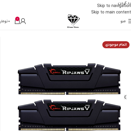
رد کردن
Skip to navigation
Skip to main content
0
منو
0
تومان
خانه
قطعات کامپیوتر
رم
اتمام موجودی