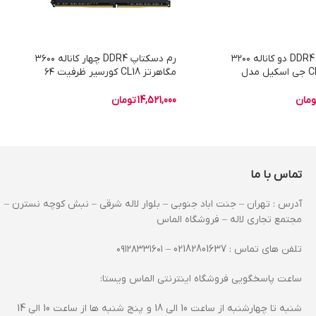
رم دسکتاپ DDR4 دو کاناله ۳۲۰۰
رم دسکتاپ DDR4 چهار کاناله ۳۶۰۰
مگاهرتز CL16 جی اسکیل مدل
مگاهرتز CL18 کورسیر ظرفیت ۶۴
Trident Z Royal Silver ظرفیت ۶۴
گیگابایت
ومان
14,521,000
تومان
تماس با ما
آدرس : تهران – جنت اباد جنوبی – بلوار لاله شرقی – نبش کوچه نسترن –
مجتمع تجاری لاله – فروشگاه الماس
تلفن های تماس : 02182801637 – ۰۹۱۲۸۳۳۱۶۰۱
ساعت پاسخگویی فروشگاه اینترنتی الماس ویستا:
شنبه تا چهارشنبه از ساعت 10 الی 18 و پنج شنبه ها از ساعت 10 الی 14