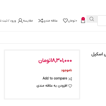
0
0
تومان
علاقه مندی
مقایسه
ورود / ثبت نا
D دو کاناله ۴۰۰۰ مگاهرتز CL18 جی اسکیل
18,301,000
تومان
ناموجود
Add to compare
افزودن به علاقه مندی