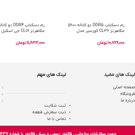
رم دسکتاپ DDR5 دو کاناله ۵۶۰۰
مگاهرتز CL36 کورسیر مدل
مگاهرتز CL18 جی اسک
Dominator Platinum RGB ظرفیت
۳۲ گیگابایت
۶۴ گیگابایت
10,729,000
تومان
11,833,000
تومان
لینک های مفید
لینک های مهم
صفحه اصلی
فروشگاه
درباره ما
ثبت شکایت
ثبت سفارش قطعه
تماس با ما
جهت سفارشات سازمانی ، فاکتور رسمی و پیش فاکتور با شماره 02182801637 تماس حاصل فرمایید.