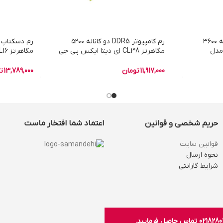
رم دسکتاپ DDR4 دو کاناله ۳۶۰۰
رم کامپیوتر DDR5 دو کاناله ۵۲۰۰
یل مدل
مگاهرتز CL38 ای دیتا ایکس پی جی
TRIDENTZ ROYAL GOLD ظرفیت
مدل LANCER RGB WHITE DRAM
MODULE ظرفیت ۳۲ گیگابایت
گیگابایت
11,917,000
تومان
13,789,000
ت
حریم شخصی و قوانین
اعتماد شما افتخار ماست
قوانین سایت
نحوه ارسال
شرایط گارانتی