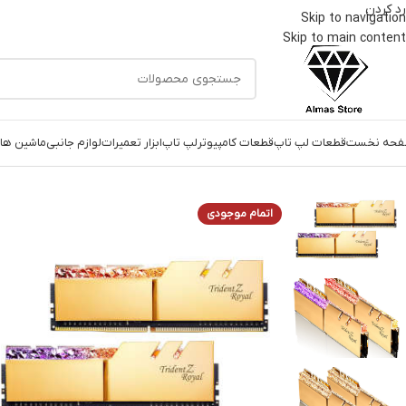
رد کردن
Skip to navigation
Skip to main content
حه نخست
قطعات لپ تاپ
قطعات کامپیوتر
لپ تاپ
ابزار تعمیرات
لوازم جانبی
ماشین های
خانه
قطعات کامپیوتر
رم
رم دسکتاپ DDR4 دو کاناله ۴۰۰۰ مگاهرتز CL18 جی اسکیل مدل TRIDENTZ ROYAL ظرفیت ۶۴ گیگابایت
اتمام موجودی