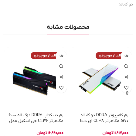
دو کاناله
محصولات مشابه
اتمام موجودی
اتمام موجودی
رم کامپیوتر DDR5 دو کاناله
رم دسکتاپ DDR5 دوکاناله ۶۰۰۰
۵۲۰۰ مگاهرتز CL38 ای دیتا
مگاهرتز CL36 جی اسکیل مدل
ایکس پی جی مدل LANCER
TRIDENT Z5 RGB ظرفیت ۳۲
RGB WHITE DRAM MODULE
گیگابایت
11,917,000
تومان
16,990,000
تومان