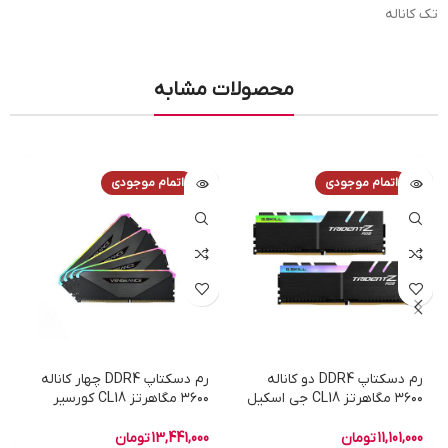
تک کاناله
محصولات مشابه
اتمام موجودی
اتمام موجودی
رم دسکتاپ DDR4 دو کاناله
رم دسکتاپ DDR4 چهار کاناله
۳۶۰۰ مگاهرتز CL18 جی اسکیل
۳۶۰۰ مگاهرتز CL18 کورسیر
مدل TRIDENTZ RGB ظرفیت
مدل Vengeance RGB RT
۶۴ گیگابایت
ظرفیت ۶۴ گیگابایت
11,101,000
تومان
13,441,000
تومان