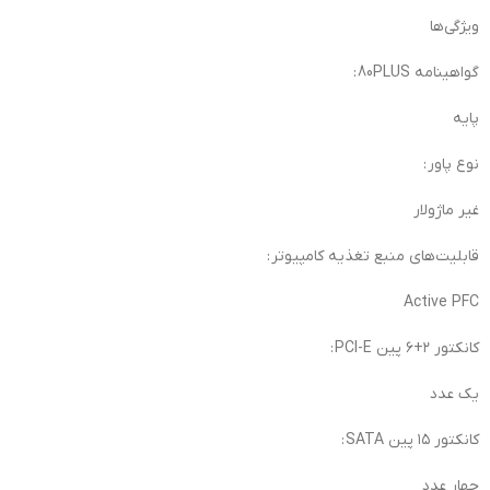
ویژگی‌ها
گواهینامه 80PLUS :
پایه
نوع پاور :
غیر ماژولار
قابلیت‌های منبع تغذیه کامپیوتر :
Active PFC
کانکتور ۲+۶ پین PCI-E :
یک عدد
کانکتور ۱۵ پین SATA :
چهار عدد