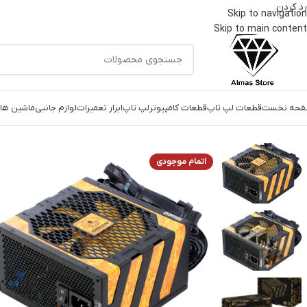
رد کردن
Skip to navigation
Skip to main content
حه نخست
قطعات لپ تاپ
قطعات کامپیوتر
لپ تاپ
ابزار تعمیرات
لوازم جانبی
ماشین های
خانه
قطعات کامپیوتر
پاور
منبع تغذیه کامپیوتر گرین مدل GP650A-UK PLUS
اتمام موجودی