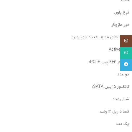
Gold
نوع پاور :
غیر ماژولار
قابلیت‌های منبع تغذیه کامپیوتر :
Instagram
Active PFC
WhatsApp
کانکتور ۲+۶ پین PCI-E :
Telegram
دو عدد
کانکتور ۱۵ پین SATA :
شش عدد
تعداد ریل ۱۲ ولت :
یک عدد