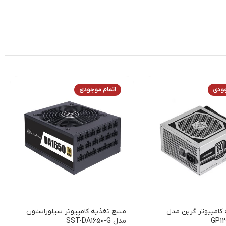
جودی
اتمام موجودی
کامپیوتر گرین مدل
منبع تغذیه کامپیوتر سیلوراستون
GP1
مدل SST-DA1650-G