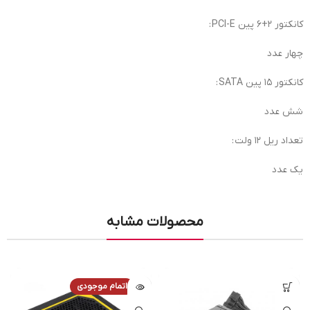
کانکتور ۲+۶ پین PCI-E :
چهار عدد
کانکتور ۱۵ پین SATA :
شش عدد
تعداد ریل ۱۲ ولت :
یک عدد
محصولات مشابه
اتمام موجودی