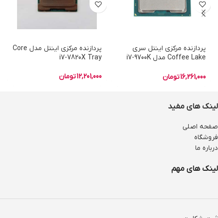
پردازنده مرکزی اینتل سری
پردازنده مرکزی اینتل مدل Core
Coffee Lake مدل i7-9700K
i7-7820X Tray
Tray
12,201,000
تومان
16,261,000
تومان
لینک های مفید
صفحه اصلی
فروشگاه
درباره ما
لینک های مهم