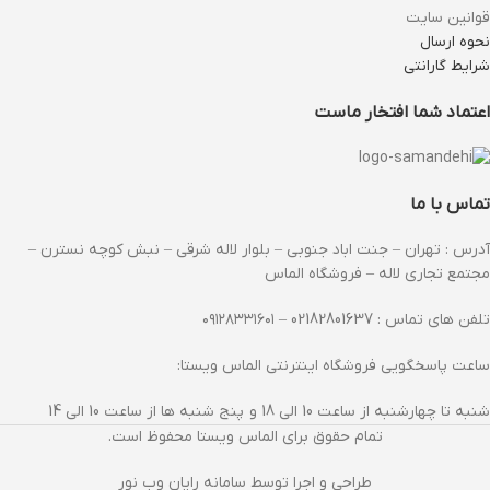
قوانین سایت
نحوه ارسال
شرایط گارانتی
اعتماد شما افتخار ماست
تماس با ما
آدرس : تهران – جنت اباد جنوبی – بلوار لاله شرقی – نبش کوچه نسترن –
مجتمع تجاری لاله – فروشگاه الماس
تلفن های تماس : 02182801637 – ۰۹۱۲۸۳۳۱۶۰۱
ساعت پاسخگویی فروشگاه اینترنتی الماس ویستا:
شنبه تا چهارشنبه از ساعت 10 الی 18 و پنج شنبه ها از ساعت 10 الی 14
تمام حقوق برای الماس ویستا محفوظ است.
طراحی و اجرا توسط سامانه رایان وب نور