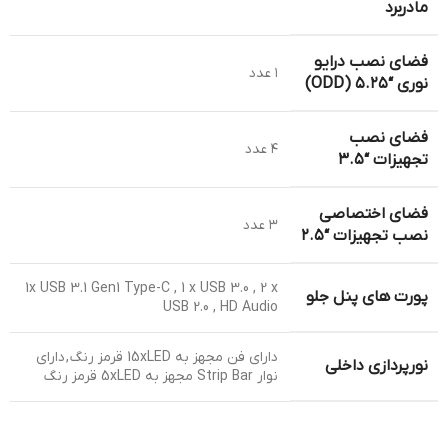
مادربرد
فضای نصب درایو
۱ عدد
نوری “۵.۲۵ (ODD)
فضای نصب
۴ عدد
تجهیزات “۳.۵
فضای اختصاصی
۳ عدد
نصب تجهیزات “۲.۵
1x USB 3.1 Gen1 Type-C , 1 x USB 3.0 , 2 x
پورت های پنل جلو
USB 2.0 , HD Audio
دارای فن مجهز به 15xLED قرمز رنگ , دارای
نورپردازی داخلی
نوار Strip Bar مجهز به 5xLED قرمز رنگ