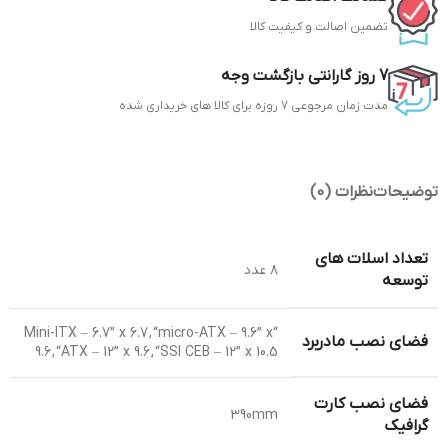
تضمین اصالت و کیفیت کالا
7 روز گارانتی بازگشت وجه
مدت زمان مرجوعی 7 روزه برای کالا های خریداری شده
توضیحات
نظرات (0)
تعداد اسلات های
۸ عدد
توسعه
“Mini-ITX – 6.7” x 6.7 , “micro-ATX – 9.6” x
فضای نصب مادربرد
9.6 , “ATX – 12” x 9.6 , “SSI CEB – 12” x 10.5
فضای نصب کارت
390mm
گرافیک