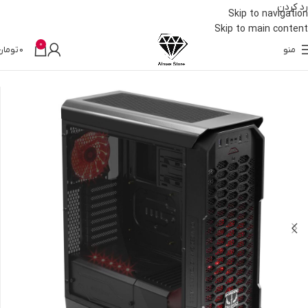
رد کردن
Skip to navigation
Skip to main content
0
منو
0
تومان
خانه
قطعات کامپیوتر
کیس