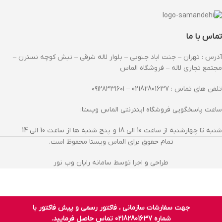
تماس با ما
آدرس : تهران – جنت اباد جنوبی – بلوار لاله شرقی – نبش کوچه نسترن –
مجتمع تجاری لاله – فروشگاه الماس
تلفن های تماس : 02182801637 – ۰۹۱۲۸۳۳۱۶۰۱
ساعت پاسخگویی فروشگاه اینترنتی الماس ویستا:
شنبه تا چهارشنبه از ساعت 10 الی 18 و پنج شنبه ها از ساعت 10 الی 14
تمام حقوق برای الماس ویستا محفوظ است.
طراحی و اجرا توسط سامانه رایان وب نور
جهت سفارشات سازمانی ، فاکتور رسمی و پیش فاکتور با
0
شماره 02182801637 تماس حاصل فرمایید.