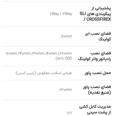
پشتیبانی از
پیکربندی های SLI
2Way / 3Way
/ CROSSFIREX
فضای نصب ایر
160mm
کولینگ
فضای نصب
120mm , 240mm , 360mm , 140mm , (280mm
(w/o ODD
رادیاتور واتر کولینگ
محل نصب پاور
طراحی اسکلت معکوس (پایین کیس)
فضای نصب پاور
230mm
(منبع تغذیه)
مدیریت کابل کشی
از پشت سینی
دارد